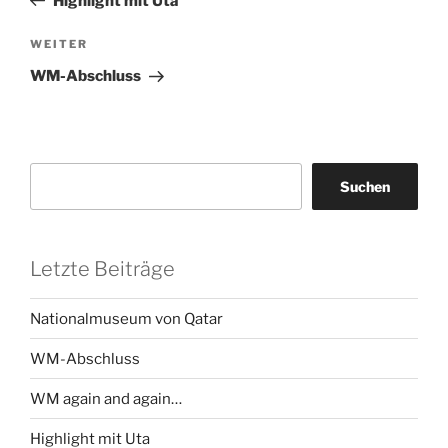
Highlight mit Uta
Nächster
WEITER
Beitrag
WM-Abschluss
Suchen
Suchen
Letzte Beiträge
Nationalmuseum von Qatar
WM-Abschluss
WM again and again…
Highlight mit Uta