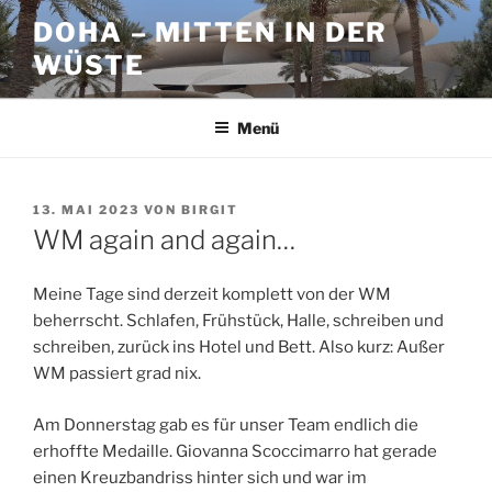
Zum
DOHA – MITTEN IN DER
Inhalt
WÜSTE
springen
Menü
VERÖFFENTLICHT
13. MAI 2023
VON
BIRGIT
AM
WM again and again…
Meine Tage sind derzeit komplett von der WM
beherrscht. Schlafen, Frühstück, Halle, schreiben und
schreiben, zurück ins Hotel und Bett. Also kurz: Außer
WM passiert grad nix.
Am Donnerstag gab es für unser Team endlich die
erhoffte Medaille. Giovanna Scoccimarro hat gerade
einen Kreuzbandriss hinter sich und war im