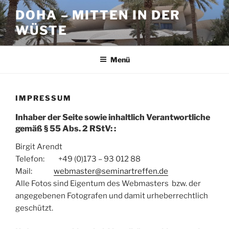
Zum
DOHA – MITTEN IN DER
Inhalt
WÜSTE
springen
Menü
IMPRESSUM
Inhaber der Seite sowie inhaltlich Verantwortliche
gemäß § 55 Abs. 2 RStV: :
Birgit Arendt
Telefon: +49 (0)173 – 93 012 88
Mail:
webmaster@seminartreffen.de
Alle Fotos sind Eigentum des Webmasters bzw. der
angegebenen Fotografen und damit urheberrechtlich
geschützt.